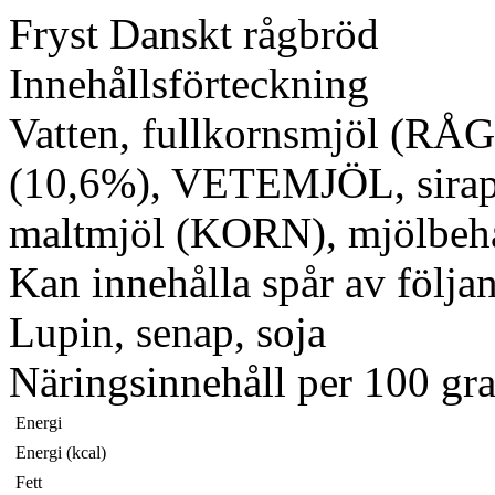
Fryst Danskt rågbröd
Innehållsförteckning
Vatten, fullkornsmjöl (R
(10,6%), VETEMJÖL, sirap, so
maltmjöl (KORN), mjölbeh
Kan innehålla spår av följan
Lupin, senap, soja
Näringsinnehåll per 100 gr
Energi
Energi (kcal)
Fett