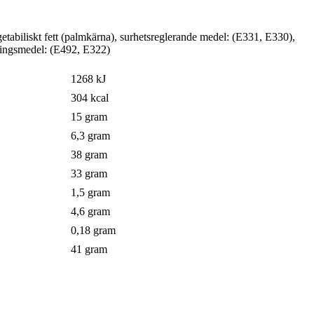
iliskt fett (palmkärna), surhetsreglerande medel: (E331, E330),
eringsmedel: (E492, E322)
1268 kJ
304 kcal
15 gram
6,3 gram
38 gram
33 gram
1,5 gram
4,6 gram
0,18 gram
41 gram