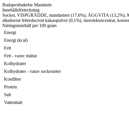
Budapestbakelse Mandarin
Innehållsförteckning
Socker, VISPGRÄDDE, mandariner (17,6%), ÄGGVITA (13,2%), MANDEL (
alkaliserat fettreducerat kakaopulver (0,1%), morotskoncentrat, kons
Näringsinnehåll per 100 gram
Energi
Energi (kcal)
Fett
Fett - varav mättat
Kolhydrater
Kolhydrater - varav sockerarter
Kostfiber
Protein
Salt
Vattenhalt