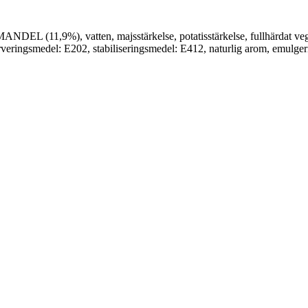
11,9%), vatten, majsstärkelse, potatisstärkelse, fullhärdat vegetab
erveringsmedel: E202, stabiliseringsmedel: E412, naturlig arom, emulg