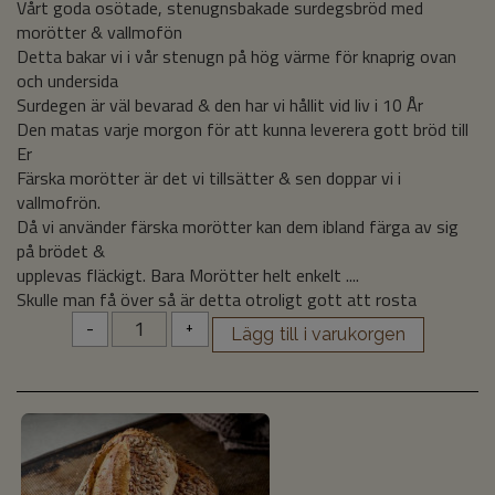
Vårt goda osötade, stenugnsbakade surdegsbröd med
morötter & vallmofön
Detta bakar vi i vår stenugn på hög värme för knaprig ovan
och undersida
Surdegen är väl bevarad & den har vi hållit vid liv i 10 År
Den matas varje morgon för att kunna leverera gott bröd till
Er
Färska morötter är det vi tillsätter & sen doppar vi i
vallmofrön.
Då vi använder färska morötter kan dem ibland färga av sig
på brödet &
upplevas fläckigt. Bara Morötter helt enkelt ....
Skulle man få över så är detta otroligt gott att rosta
-
+